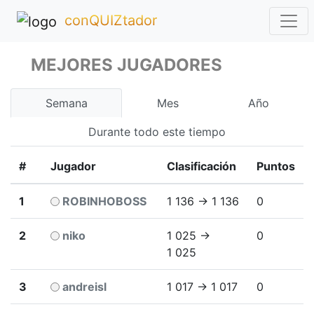
conQUIZtador
MEJORES JUGADORES
Semana
Mes
Año
Durante todo este tiempo
#
Jugador
Clasificación
Puntos
1
ROBINHOBOSS
1 136 → 1 136
0
2
niko
1 025 →
0
1 025
3
andreisl
1 017 → 1 017
0