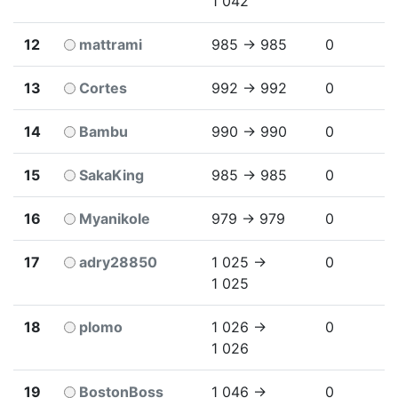
1 042
12
mattrami
985 → 985
0
13
Cortes
992 → 992
0
14
Bambu
990 → 990
0
15
SakaKing
985 → 985
0
16
Myanikole
979 → 979
0
17
adry28850
1 025 →
0
1 025
18
plomo
1 026 →
0
1 026
19
BostonBoss
1 046 →
0