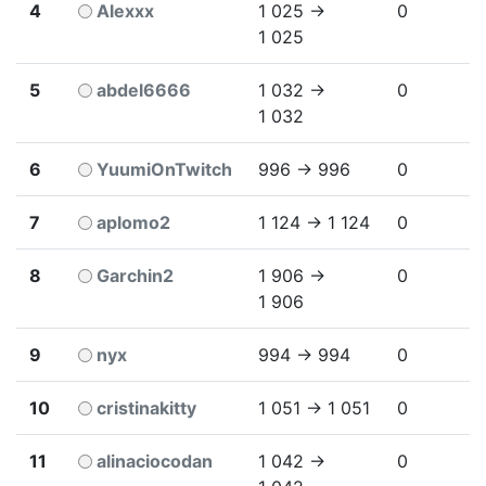
4
Alexxx
1 025 →
0
1 025
5
abdel6666
1 032 →
0
1 032
6
YuumiOnTwitch
996 → 996
0
7
aplomo2
1 124 → 1 124
0
8
Garchin2
1 906 →
0
1 906
9
nyx
994 → 994
0
10
cristinakitty
1 051 → 1 051
0
11
alinaciocodan
1 042 →
0