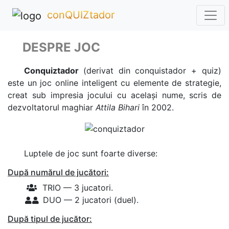
conQUIZtador
DESPRE JOC
Conquiztador
(derivat din conquistador + quiz)
este un joc online inteligent cu elemente de strategie,
creat sub impresia jocului cu același nume, scris de
dezvoltatorul maghiar
Attila Bihari
în 2002.
Luptele de joc sunt foarte diverse:
După numărul de jucători:
TRIO — 3 jucatori.
DUO — 2 jucatori (duel).
După tipul de jucător: