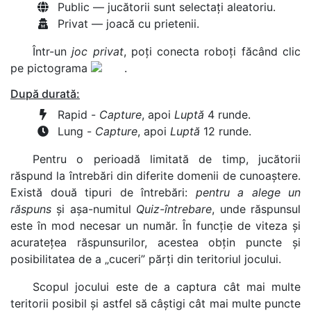
Public — jucătorii sunt selectați aleatoriu.
Privat — joacă cu prietenii.
Într-un
joc privat
, poți conecta roboți făcând clic
pe pictograma
.
După durată:
Rapid -
Capture
, apoi
Luptă
4 runde.
Lung -
Capture
, apoi
Luptă
12 runde.
Pentru o perioadă limitată de timp, jucătorii
răspund la întrebări din diferite domenii de cunoaștere.
Există două tipuri de întrebări:
pentru a alege un
răspuns
și așa-numitul
Quiz-întrebare
, unde răspunsul
este în mod necesar un număr. În funcție de viteza și
acuratețea răspunsurilor, acestea obțin puncte și
posibilitatea de a „cuceri” părți din teritoriul jocului.
Scopul jocului este de a captura cât mai multe
teritorii posibil și astfel să câștigi cât mai multe puncte